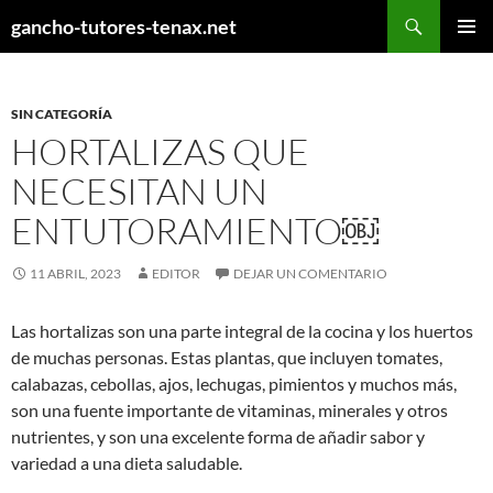
Ir
Buscar
gancho-tutores-tenax.net
al
MENÚ
contenido
PRINCI
SIN CATEGORÍA
HORTALIZAS QUE
NECESITAN UN
ENTUTORAMIENTO￼
11 ABRIL, 2023
EDITOR
DEJAR UN COMENTARIO
Las hortalizas son una parte integral de la cocina y los huertos
de muchas personas. Estas plantas, que incluyen tomates,
calabazas, cebollas, ajos, lechugas, pimientos y muchos más,
son una fuente importante de vitaminas, minerales y otros
nutrientes, y son una excelente forma de añadir sabor y
variedad a una dieta saludable.